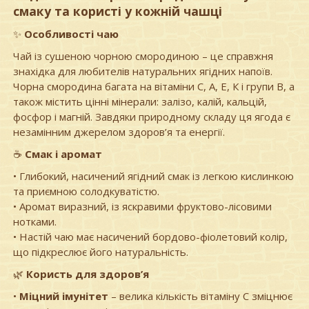
смаку та користі у кожній чашці
✨
Особливості чаю
Чай із сушеною чорною смородиною – це справжня
знахідка для любителів натуральних ягідних напоїв.
Чорна смородина багата на вітаміни С, А, Е, К і групи В, а
також містить цінні мінерали: залізо, калій, кальцій,
фосфор і магній. Завдяки природному складу ця ягода є
незамінним джерелом здоров’я та енергії.
☕️
Смак і аромат
• Глибокий, насичений ягідний смак із легкою кислинкою
та приємною солодкуватістю.
• Аромат виразний, із яскравими фруктово-лісовими
нотками.
• Настій чаю має насичений бордово-фіолетовий колір,
що підкреслює його натуральність.
🌿
Користь для здоров’я
•
Міцний імунітет
– велика кількість вітаміну С зміцнює