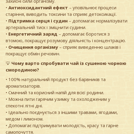
захисні сили організму.
•
Антиоксидантний ефект
– уповільнює процеси
старіння, виводить токсини та сприяє детоксикації.
•
Підтримка серця і судин
– допомагає нормалізувати
артеріальний тиск і зміцнити судини.
•
Енергетичний заряд
– допомагає боротися з
втомою, покращує розумову діяльність і концентрацію.
•
Очищення організму
– сприяє виведенню шлаків і
покращує обмін речовин.
💡
Чому варто спробувати чай із сушеною чорною
смородиною?
• 100% натуральний продукт без барвників та
ароматизаторів.
• Смачний та корисний напій для всієї родини.
• Можна пити гарячим узимку та охолодженим у
спекотні літні дні.
• Ідеально поєднується з іншими травами, ягодами,
медом і лимоном.
• Допомагає підтримувати молодість, красу та гарне
самопочуття.