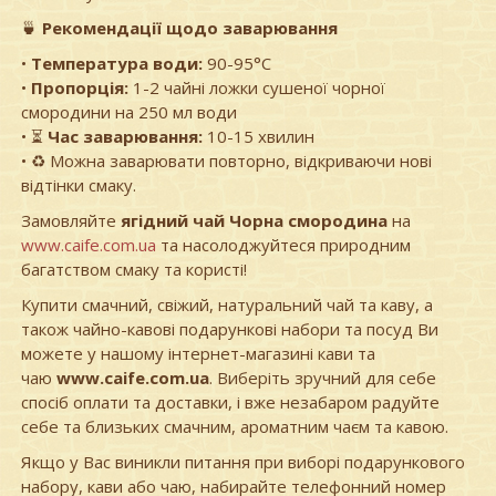
🍵
Рекомендації щодо заварювання
•
Температура води:
90-95°C
•
Пропорція:
1-2 чайні ложки сушеної чорної
смородини на 250 мл води
• ⏳
Час заварювання:
10-15 хвилин
• ♻️ Можна заварювати повторно, відкриваючи нові
відтінки смаку.
Замовляйте
ягідний чай Чорна смородина
на
www.caife.com.ua
та насолоджуйтеся природним
багатством смаку та користі!
Купити смачний, свіжий, натуральний чай та каву, а
також чайно-кавові подарункові набори та посуд Ви
можете у нашому інтернет-магазині кави та
чаю
www.caife.com.ua
. Виберіть зручний для себе
спосіб оплати та доставки, і вже незабаром радуйте
себе та близьких смачним, ароматним чаєм та кавою.
Якщо у Вас виникли питання при виборі подарункового
набору, кави або чаю, набирайте телефонний номер