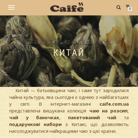
TOGGLE
0
NAVIGATION
КИТАЙ
Китай — батьківщина чаю, і саме тут зародилася
чайна культура, яка сьогодні є однією з найбагатших
у світі. В інтернет-магазині
caife.com.ua
представлена вишукана колекція
чаю на розсип
,
чай у баночках
,
пакетований чай
та
подарункові набори
з Китаю, що дозволяють
насолоджуватися найкращими чаю з цієї країни.