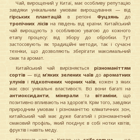
Чай, вирощений у Китаї, має особливу репутацію
завдяки унікальним умовам вирощування — від
гірських плантацій
в регіоні
Фуцзянь
до
тропічних лісів
на південь від країни. Китайський
чай вирощують з особливою увагою до кожного
етапу процесу: від збору до обробки. Тут
застосовують як традиційні методи, так і сучасні
техніки, що дозволяють зберігати максимальний
смак та аромат.
Китайський чай вирізняється
різноманіттям
сортів
— від
м’яких зелених чаїв
до
ароматних
улунів
і
підкопчених чорних чаїв
, кожен з яких
має свої унікальні властивості. Всі вони багаті на
антиоксиданти
,
мінерали
та
вітаміни
, що
позитивно впливають на здоров’я. Крім того, завдяки
природним умовам і різноманіттю кліматичних зон,
китайський чай має дуже багатий і різноманітний
смаковий профіль, який поєднує в собі нотки квітів,
фруктів і навіть меду.
Колекція чаю з Китаю на
caife.com.ua
— це