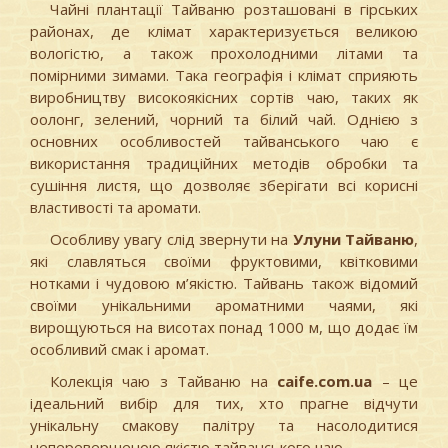
Чайні плантації Тайваню розташовані в гірських
районах, де клімат характеризується великою
вологістю, а також прохолодними літами та
помірними зимами. Така географія і клімат сприяють
виробництву високоякісних сортів чаю, таких як
оолонг, зелений, чорний та білий чай. Однією з
основних особливостей тайванського чаю є
використання традиційних методів обробки та
сушіння листя, що дозволяє зберігати всі корисні
властивості та аромати.
Особливу увагу слід звернути на
Улуни Тайваню
,
які славляться своїми фруктовими, квітковими
нотками і чудовою м’якістю. Тайвань також відомий
своїми унікальними ароматними чаями, які
вирощуються на висотах понад 1000 м, що додає їм
особливий смак і аромат.
Колекція чаю з Тайваню на
caife.com.ua
– це
ідеальний вибір для тих, хто прагне відчути
унікальну смакову палітру та насолодитися
неперевершеною якістю тайванського чаю.