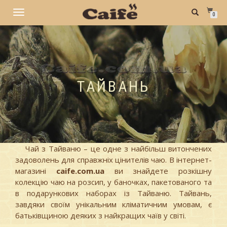
TOGGLE
0
NAVIGATION
ТАЙВАНЬ
Чай з Тайваню – це одне з найбільш витончених
задоволень для справжніх цінителів чаю. В інтернет-
магазині
caife.com.ua
ви знайдете розкішну
колекцію чаю на розсип, у баночках, пакетованого та
в подарункових наборах із Тайваню. Тайвань,
завдяки своїм унікальним кліматичним умовам, є
батьківщиною деяких з найкращих чаїв у світі.