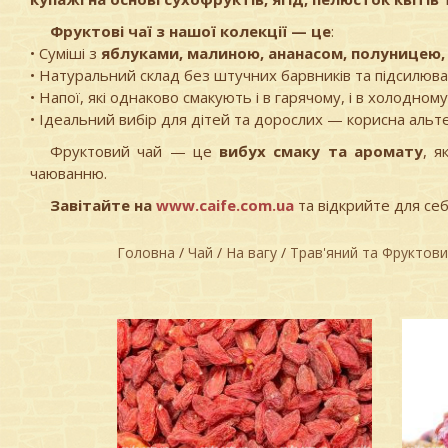
Фруктові чаї з нашої колекції — це
:
• Суміші з
яблуками, малиною, ананасом, полуницею,
• Натуральний склад без штучних барвників та підсилюва
• Напої, які однаково смакують і в гарячому, і в холодному
• Ідеальний вибір для дітей та дорослих — корисна аль
Фруктовий чай — це
вибух смаку та аромату
, я
чаюванню.
Завітайте на
www.caife.com.ua
та відкрийте для себ
Головна
/
Чай
/
На вагу
/
Трав'яний та Фруктов