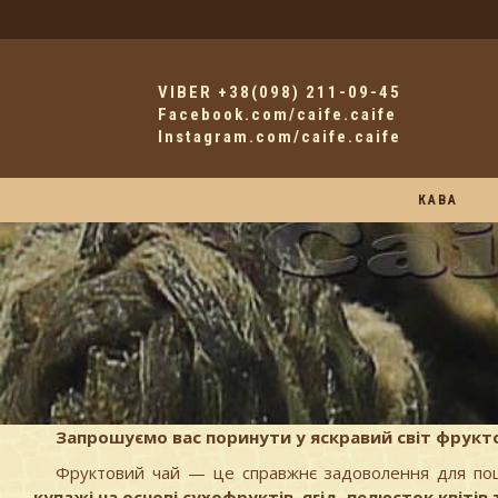
VIBER +38(098) 211-09-45
Facebook.com/caife.caife
Instagram.com/caife.caife
КАВА
Запрошуємо вас поринути у яскравий світ фрукто
Фруктовий чай — це справжнє задоволення для поц
купажі на основі сухофруктів, ягід, пелюсток квіті