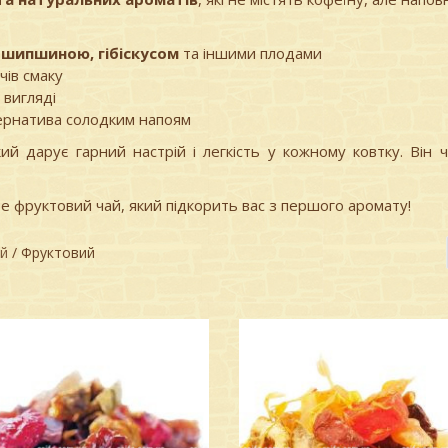
 шипшиною, гібіскусом
та іншими плодами
чів смаку
 вигляді
тернатива солодким напоям
кий дарує гарний настрій і легкість у кожному ковтку. Він
е фруктовий чай, який підкорить вас з першого аромату!
ий
/ Фруктовий