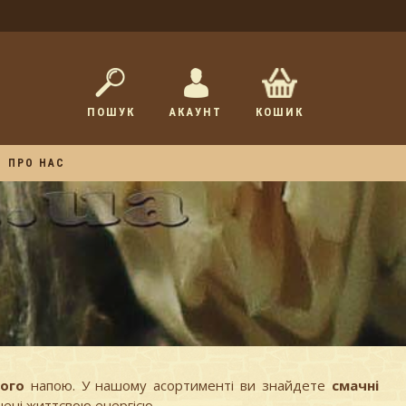
ПОШУК
АКАУНТ
КОШИК
ПРО НАС
ого
напою. У нашому асортименті ви знайдете
смачні
внені життєвою енергією.