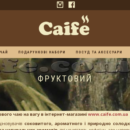
ЧАЙ
ПОДАРУНКОВІ НАБОРИ
ПОСУД ТА АКСЕСУАРИ
ФРУКТОВИЙ
вого чаю на вагу в інтернет-магазині
www.caife.com.ua
іновувачів
соковитого, ароматного і природно солодк
в та натуральних ароматів
, які не містять кофеїну, але напо