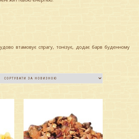
 чудово втамовує спрагу, тонізує, додає барв буденному